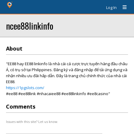
Log In
ncee88linkinfo
About
"EE88 hay EE88 linkinfo là nhà cái cá cược trực tuyến hàng đầu châu
Á, có trụ sở tại Philippines. Đăng ký và đăng nhập để tải ứng dụng và
nhận nhiều ưu đãi hấp dẫn. Đây là trang chủ chính thức của nhà cái
EE88.
https://1pgslots.com/
#ee88 #ee88link #nhacaiee88 #ee88linkinfo #ee8casino"
Comments
Issues with this site? Let us know.