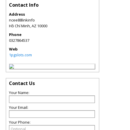
Contact Info
Address
ncee88linkinfo
Hồ Chí Minh
,
AZ
10000
Phone
0327864537
Web
1pgslots.com
Contact Us
Your Name:
Your Email:
Your Phone: