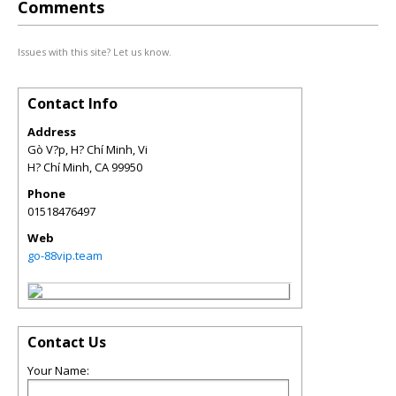
Comments
Issues with this site? Let us know.
Contact Info
Address
Gò V?p, H? Chí Minh, Vi
H? Chí Minh
,
CA
99950
Phone
01518476497
Web
go-88vip.team
Contact Us
Your Name: