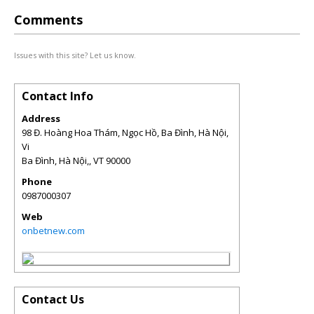
Comments
Issues with this site? Let us know.
Contact Info
Address
98 Đ. Hoàng Hoa Thám, Ngọc Hồ, Ba Đình, Hà Nội,
Vi
Ba Đình, Hà Nội,
,
VT
90000
Phone
0987000307
Web
onbetnew.com
Contact Us