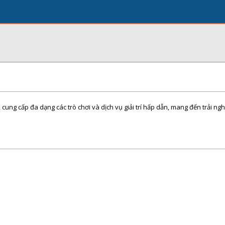
, cung cấp đa dạng các trò chơi và dịch vụ giải trí hấp dẫn, mang đến trải ng