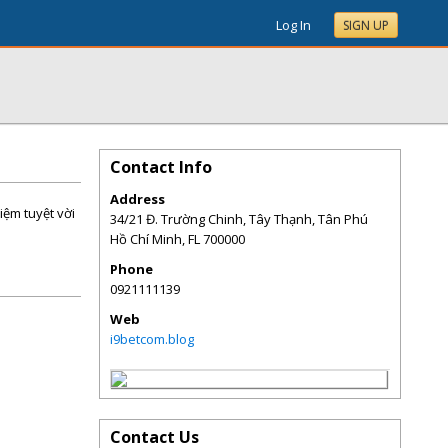
Log In
SIGN UP
Contact Info
Address
hiệm tuyệt vời
34/21 Đ. Trường Chinh, Tây Thạnh, Tân Phú
Hồ Chí Minh
,
FL
700000
Phone
0921111139
Web
i9betcom.blog
Contact Us