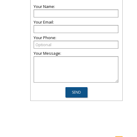
Your Name:
Your Email:
Your Phone:
Your Message: