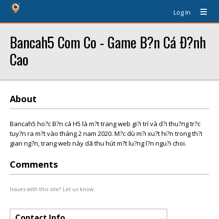
Log In
Bancah5 Com Co - Game B?n Cá Ð?nh
Cao
About
Bancah5 ho?c B?n cá H5 là m?t trang web gi?i trí và d?i thu?ng tr?c
tuy?n ra m?t vào tháng 2 nam 2020. M?c dù m?i xu?t hi?n trong th?i
gian ng?n, trang web này dã thu hút m?t lu?ng l?n ngu?i choi.
Comments
Issues with this site? Let us know.
Contact Info